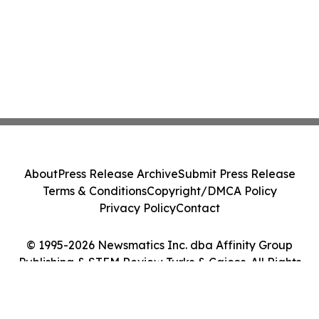
About
Press Release Archive
Submit Press Release
Terms & Conditions
Copyright/DMCA Policy
Privacy Policy
Contact
© 1995-2026 Newsmatics Inc. dba Affinity Group
Publishing & STEM Review Turks & Caicos. All Rights
Reserved.
Cookie Settings / Your Privacy Choices