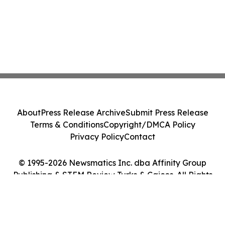
About
Press Release Archive
Submit Press Release
Terms & Conditions
Copyright/DMCA Policy
Privacy Policy
Contact
© 1995-2026 Newsmatics Inc. dba Affinity Group
Publishing & STEM Review Turks & Caicos. All Rights
Reserved.
Cookie Settings / Your Privacy Choices