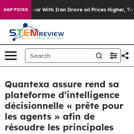
As war With Iran Drove oil Prices Higher, Trump Gave
AGP PICKS
Quantexa assure rend sa
plateforme d’intelligence
décisionnelle « prête pour
les agents » afin de
résoudre les principales